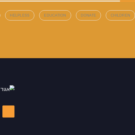
HELPLESS
EDUCATION
DONATE
CHILDREN